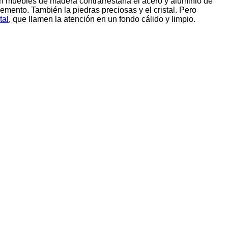
on muebles de madera contrarrestaría el acero y aluminio de
elemento. También la piedras preciosas y el cristal. Pero
tal
, que llamen la atención en un fondo cálido y limpio.