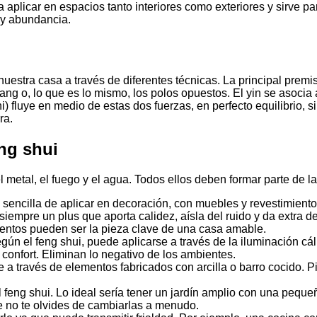
 aplicar en espacios tanto interiores como exteriores y sirve pa
o y abundancia.
uestra casa a través de diferentes técnicas. La principal premisa
yang o, lo que es lo mismo, los polos opuestos. El yin se asocia 
Chi) fluye en medio de estas dos fuerzas, en perfecto equilibrio
ra.
ng shui
 metal, el fuego y el agua. Todos ellos deben formar parte de la
sencilla de aplicar en decoración, con muebles y revestimientos
iempre un plus que aporta calidez, aísla del ruido y da extra de
mentos pueden ser la pieza clave de una casa amable.
según el feng shui, puede aplicarse a través de la iluminación c
 confort. Eliminan lo negativo de los ambientes.
duce a través de elementos fabricados con arcilla o barro cocid
l feng shui. Lo ideal sería tener un jardín amplio con una pequ
ue no te olvides de cambiarlas a menudo.