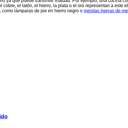
rlo ya que puede transmitir frialdad. Por ejemplo, una cocina c
cobre, el latón, el hierro, la plata o el oro representan a este 
, como lámparas de pie en hierro negro o
mesitas ligeras de me
ido