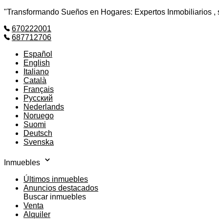
"Transformando Sueños en Hogares: Expertos Inmobiliarios , si
670222001
687712706
Español
English
Italiano
Català
Français
Русский
Nederlands
Noruego
Suomi
Deutsch
Svenska
Inmuebles
Últimos inmuebles
Anuncios destacados
Buscar inmuebles
Venta
Alquiler