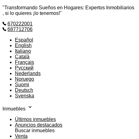
"Transformando Sueños en Hogares: Expertos Inmobiliarios
, si lo quieres ¡lo tenemos!"
670222001
687712706
Español
English
Italiano
Català
Français
Русский
Nederlands
Noruego
Suomi
Deutsch
Svenska
Inmuebles
Últimos inmuebles
Anuncios destacados
Buscar inmuebles
Venta