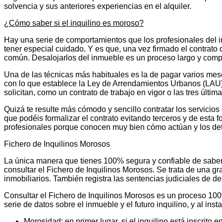
solvencia y sus anteriores experiencias en el alquiler.
¿Cómo saber si el inquilino es moroso?
Hay una serie de comportamientos que los profesionales del i
tener especial cuidado. Y es que, una vez firmado el contrat
común. Desalojarlos del inmueble es un proceso largo y compl
Una de las técnicas más habituales es la de pagar varios mes
con lo que establece la Ley de Arrendamientos Urbanos (LAU).
solicitan, como un contrato de trabajo en vigor o las tres úl
Quizá te resulte más cómodo y sencillo contratar los servicios 
que podéis formalizar el contrato evitando terceros y de esta
profesionales porque conocen muy bien cómo actúan y los de
Fichero de Inquilinos Morosos
La única manera que tienes 100% segura y confiable de saber q
consultar el Fichero de Inquilinos Morosos. Se trata de una gr
inmobiliarios. También registra las sentencias judiciales de d
Consultar el Fichero de Inquilinos Morosos es un proceso 100%
serie de datos sobre el inmueble y el futuro inquilino, y al inst
Morosidad: en primer lugar, si el inquilino está inscrito 