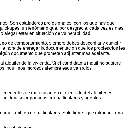
nos. Son estafadores profesionales, con los que hay que
inquiokupas, un fenómeno que, por desgracia, cada vez es más
 alegar estar en situación de vulnerabilidad.
 tipo de comportamiento, siempre debes desconfiar y cumplir
la hora de entregar la documentación que los propietarios les
te algún documento que prometen adjuntar más adelante.
l alquiler de la vivienda. Si el candidato a inquilino sugiere
 los inquilinos morosos siempre esquivan a los
antecedentes de morosidad en el mercado del alquiler es
s incidencias reportadas por particulares y agentes
undo, también de particulares. Solo tienes que introducir una
ado del alquiler.