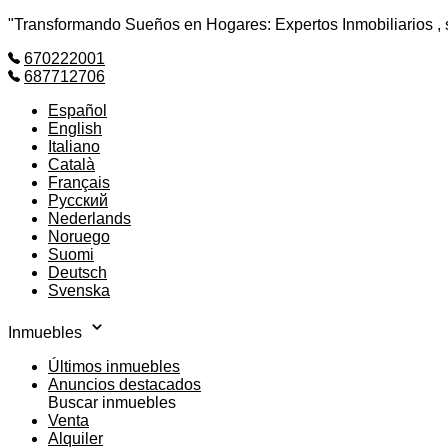
"Transformando Sueños en Hogares: Expertos Inmobiliarios , si
670222001
687712706
Español
English
Italiano
Català
Français
Русский
Nederlands
Noruego
Suomi
Deutsch
Svenska
Inmuebles
Últimos inmuebles
Anuncios destacados
Buscar inmuebles
Venta
Alquiler