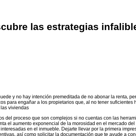
cubre las estrategias infalibl
puede y no hay intención premeditada de no abonar la renta, per
cos para engañar a los propietarios que, al no tener suficiente
las viviendas
s del proceso que son complejos si no cuentas con las herrami
ta el aumento exponencial de la morosidad en el mercado del al
as interesadas en el inmueble. Dejarte llevar por la primera imp
tivas, así como solicitar la documentación que te ayude a cono