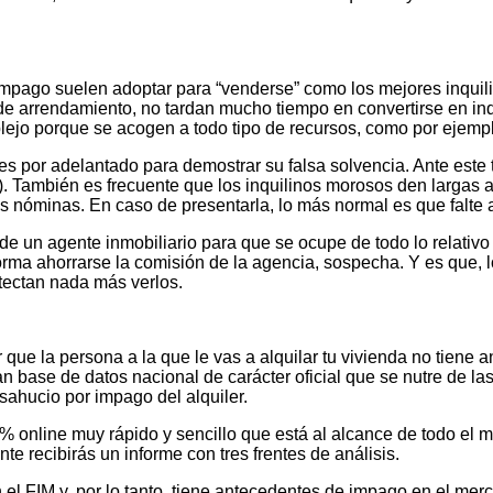
mpago suelen adoptar para “venderse” como los mejores inquili
o de arrendamiento, no tardan mucho tiempo en convertirse en 
ejo porque se acogen a todo tipo de recursos, como por ejemplo
es por adelantado para demostrar su falsa solvencia. Ante este
 También es frecuente que los inquilinos morosos den largas a 
timas nóminas. En caso de presentarla, lo más normal es que fal
de un agente inmobiliario para que se ocupe de todo lo relativo a
 forma ahorrarse la comisión de la agencia, sospecha. Y es que,
tectan nada más verlos.
ue la persona a la que le vas a alquilar tu vivienda no tiene 
an base de datos nacional de carácter oficial que se nutre de la
esahucio por impago del alquiler.
 online muy rápido y sencillo que está al alcance de todo el m
ante recibirás un informe con tres frentes de análisis.
en el FIM y, por lo tanto, tiene antecedentes de impago en el merc