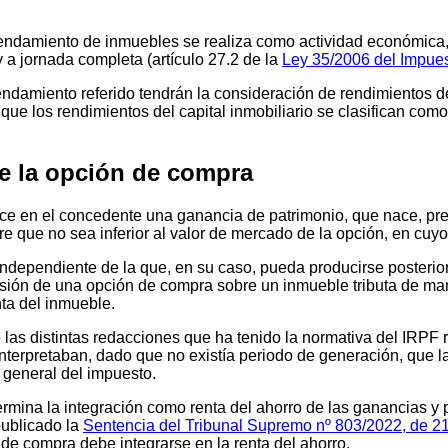
arrendamiento de inmuebles se realiza como actividad económic
 a jornada completa (artículo 27.2 de la
Ley 35/2006 del Impues
ndamiento referido tendrán la consideración de rendimientos del
r que los rendimientos del capital inmobiliario se clasifican com
de la opción de compra
ce en el concedente una ganancia de patrimonio, que nace, pr
e que no sea inferior al valor de mercado de la opción, en cuyo
independiente de la que, en su caso, pueda producirse posterior
ncesión de una opción de compra sobre un inmueble tributa de m
nta del inmueble.
e las distintas redacciones que ha tenido la normativa del IRPF 
nterpretaban, dado que no existía periodo de generación, que l
 general del impuesto.
ermina la integración como renta del ahorro de las ganancias y
publicado la
Sentencia del Tribunal Supremo nº 803/2022, de 21
 de compra debe integrarse en la renta del ahorro.