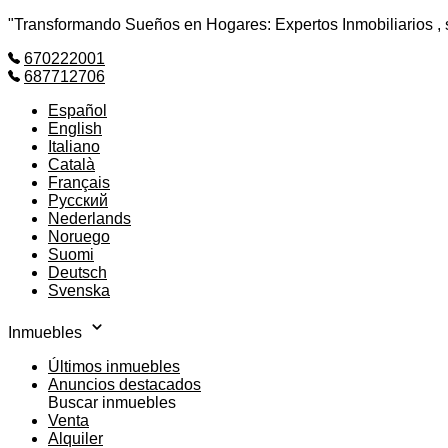
"Transformando Sueños en Hogares: Expertos Inmobiliarios , si
670222001
687712706
Español
English
Italiano
Català
Français
Русский
Nederlands
Noruego
Suomi
Deutsch
Svenska
Inmuebles
Últimos inmuebles
Anuncios destacados
Buscar inmuebles
Venta
Alquiler