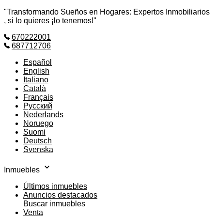
"Transformando Sueños en Hogares: Expertos Inmobiliarios
, si lo quieres ¡lo tenemos!"
670222001
687712706
Español
English
Italiano
Català
Français
Русский
Nederlands
Noruego
Suomi
Deutsch
Svenska
Inmuebles
Últimos inmuebles
Anuncios destacados
Buscar inmuebles
Venta