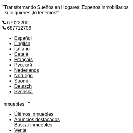
"Transformando Sueños en Hogares: Expertos Inmobiliarios
, si lo quieres ¡lo tenemos!"
670222001
687712706
Español
English
Italiano
Català
Français
Русский
Nederlands
Noruego
Suomi
Deutsch
Svenska
Inmuebles
Últimos inmuebles
Anuncios destacados
Buscar inmuebles
Venta