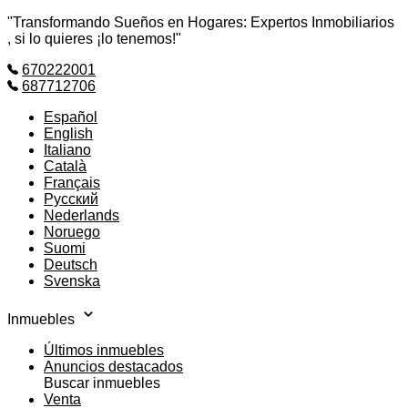
"Transformando Sueños en Hogares: Expertos Inmobiliarios
, si lo quieres ¡lo tenemos!"
670222001
687712706
Español
English
Italiano
Català
Français
Русский
Nederlands
Noruego
Suomi
Deutsch
Svenska
Inmuebles
Últimos inmuebles
Anuncios destacados
Buscar inmuebles
Venta