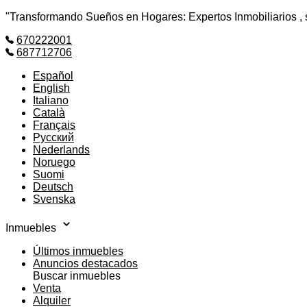
"Transformando Sueños en Hogares: Expertos Inmobiliarios , si
670222001
687712706
Español
English
Italiano
Català
Français
Русский
Nederlands
Noruego
Suomi
Deutsch
Svenska
Inmuebles
Últimos inmuebles
Anuncios destacados
Buscar inmuebles
Venta
Alquiler