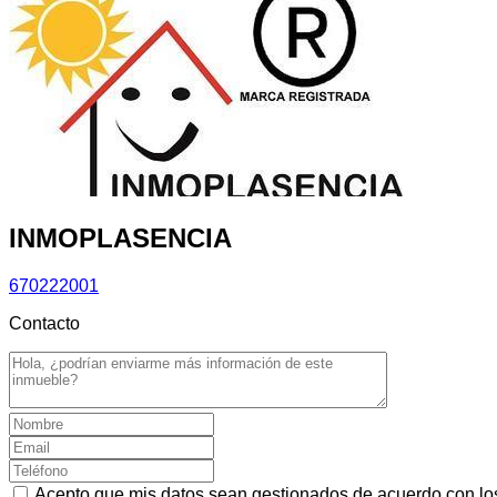
INMOPLASENCIA
670222001
Contacto
Acepto que mis datos sean gestionados de acuerdo con l